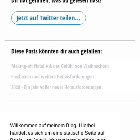
Dir hat gefallen, was du gelesen hast?
Jetzt auf Twitter teilen...
Diese Posts könnten dir auch gefallen:
Making-of: Natalie & das Gefühl von Weihnachten
Flexboxen und weitere Herausforderungen
2020 - Ein Jahr voller neuer Herausforderungen
Mehr lesen...
Willkommen auf meinem Blog. Hierbei
handelt es sich um eine statische Seite auf
Ich blogge hier seit 2011.