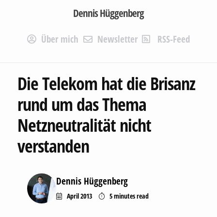
Dennis Hüggenberg
Über mich
Newsletter
RSS-Feed
Die Telekom hat die Brisanz
rund um das Thema
Netzneutralität nicht
verstanden
Dennis Hüggenberg
April 2013
5 minutes
read