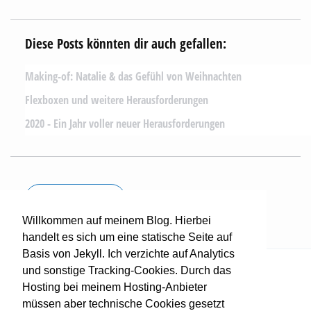
Diese Posts könnten dir auch gefallen:
Making-of: Natalie & das Gefühl von Weihnachten
Flexboxen und weitere Herausforderungen
2020 - Ein Jahr voller neuer Herausforderungen
Mehr lesen...
Willkommen auf meinem Blog. Hierbei
Ich blogge hier seit 2011.
handelt es sich um eine statische Seite auf
Basis von Jekyll. Ich verzichte auf Analytics
und sonstige Tracking-Cookies. Durch das
Über mich
Datenschutz
Hosting bei meinem Hosting-Anbieter
Impressum
RSS-Feed
müssen aber technische Cookies gesetzt