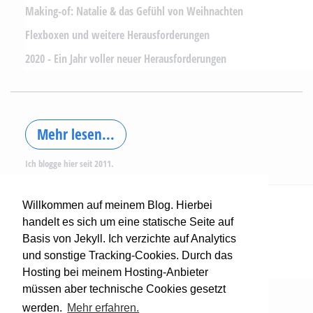
Making-of: Natalie & das Gefühl von Weihnachten
Flexboxen und weitere Herausforderungen
2020 - Ein Jahr voller neuer Herausforderungen
Mehr lesen...
Ich blogge hier seit 2011.
Willkommen auf meinem Blog. Hierbei
Über mich
Datenschutz
handelt es sich um eine statische Seite auf
Impressum
RSS-Feed
Basis von Jekyll. Ich verzichte auf Analytics
und sonstige Tracking-Cookies. Durch das
Hosting bei meinem Hosting-Anbieter
müssen aber technische Cookies gesetzt
werden.
Mehr erfahren.