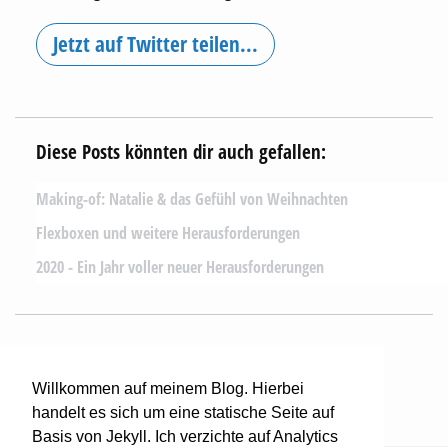
Jetzt auf Twitter teilen...
Diese Posts könnten dir auch gefallen:
Making-of: Natalie & das Gefühl von Weihnachten
Flexboxen und weitere Herausforderungen
2020 - Ein Jahr voller neuer Herausforderungen
Mehr lesen...
Willkommen auf meinem Blog. Hierbei
handelt es sich um eine statische Seite auf
Ich blogge hier seit 2011.
Basis von Jekyll. Ich verzichte auf Analytics