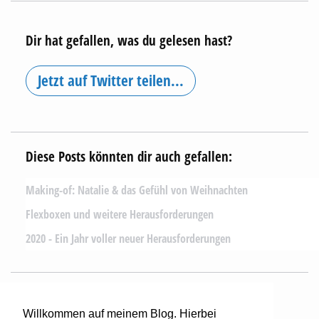
Dir hat gefallen, was du gelesen hast?
Jetzt auf Twitter teilen...
Diese Posts könnten dir auch gefallen:
Making-of: Natalie & das Gefühl von Weihnachten
Flexboxen und weitere Herausforderungen
2020 - Ein Jahr voller neuer Herausforderungen
Mehr lesen...
Willkommen auf meinem Blog. Hierbei