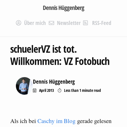
Dennis Hüggenberg
Über mich
Newsletter
RSS-Feed
schuelerVZ ist tot.
Willkommen: VZ Fotobuch
Dennis Hüggenberg
April 2013
Less than 1 minute
read
Als ich bei
Caschy im Blog
gerade gelesen