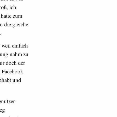
roß, ich
 hatte zum
u die gleiche
.
 weil einfach
rbung nahm zu
nur doch der
h Facebook
gehabt und
enutzer
Weg