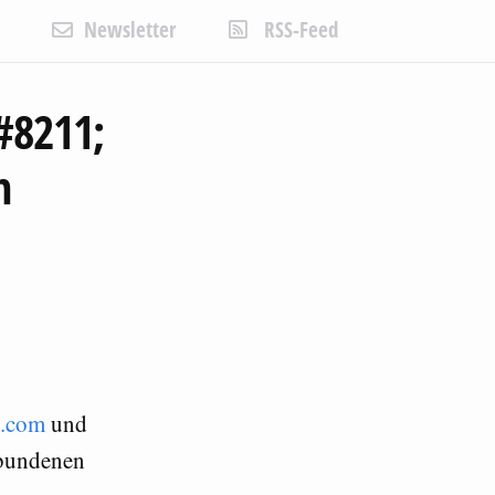
Newsletter
RSS-Feed
#8211;
h
g.com
und
rbundenen