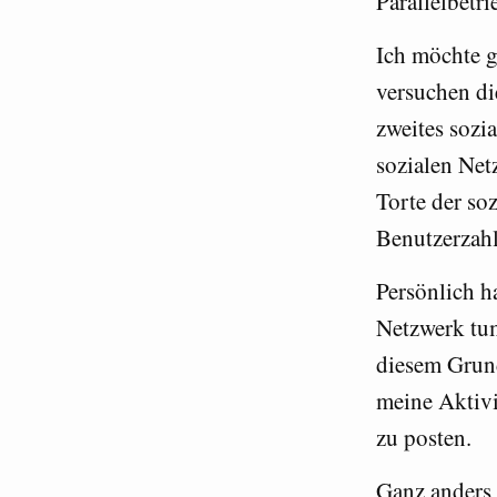
Parallelbetri
Ich möchte g
versuchen di
zweites sozi
sozialen Net
Torte der so
Benutzerzahl
Persönlich ha
Netzwerk tum
diesem Grund
meine Aktiv
zu posten.
Ganz anders 