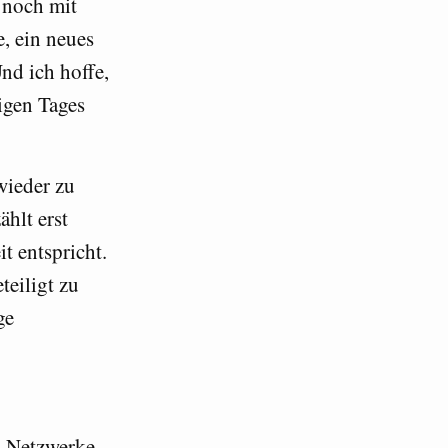
 noch mit
, ein neues
nd ich hoffe,
igen Tages
wieder zu
hlt erst
t entspricht.
eiligt zu
ge
n-Netzwerke,