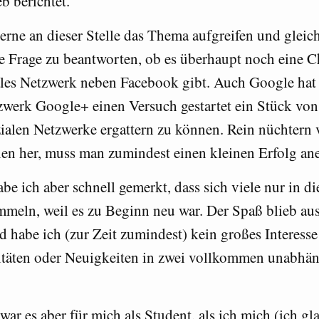
eb berichtet.
erne an dieser Stelle das Thema aufgreifen und gleich
e Frage zu beantworten, ob es überhaupt noch eine C
ales Netzwerk neben Facebook gibt. Auch Google hat
zwerk Google+ einen Versuch gestartet ein Stück von
zialen Netzwerke ergattern zu können. Rein nüchtern
en her, muss man zumindest einen kleinen Erfolg an
be ich aber schnell gemerkt, dass sich viele nur in d
meln, weil es zu Beginn neu war. Der Spaß blieb au
 habe ich (zur Zeit zumindest) kein großes Interesse 
itäten oder Neuigkeiten in zwei vollkommen unabhän
war es aber für mich als Student, als ich mich (ich gl