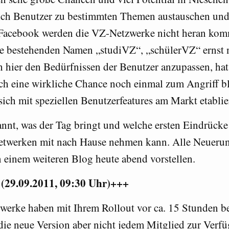
ich Benutzer zu bestimmten Themen austauschen und
Facebook werden die VZ-Netzwerke nicht heran ko
e bestehenden Namen „studiVZ“, „schülerVZ“ ernst
ch hier den Bedürfnissen der Benutzer anzupassen, ha
och eine wirkliche Chance noch einmal zum Angriff b
ich mit speziellen Benutzerfeatures am Markt etablie
annt, was der Tag bringt und welche ersten Eindrück
twerken mit nach Hause nehmen kann. Alle Neueru
in einem weiteren Blog heute abend vorstellen.
(29.09.2011, 09:30 Uhr)+++
werke haben mit Ihrem Rollout vor ca. 15 Stunden 
 die neue Version aber nicht jedem Mitglied zur Verf