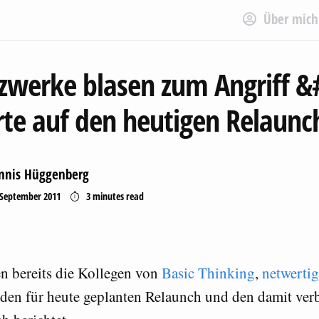
Über mich
zwerke blasen zum Angriff &
rte auf den heutigen Relaunc
nnis Hüggenberg
September 2011
3 minutes
read
n bereits die Kollegen von
Basic Thinking
,
netwerti
 den für heute geplanten Relaunch und den damit ve