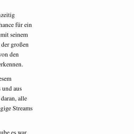
zeitig
hance für ein
 mit seinem
 der großen
 von den
erkennen.
iesem
s und aus
daran, alle
gige Streams
aube es war