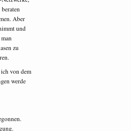
 beraten
mmen. Aber
 nimmt und
t man
lasen zu
ren.
e ich von dem
ngen werde
begonnen.
ügung.