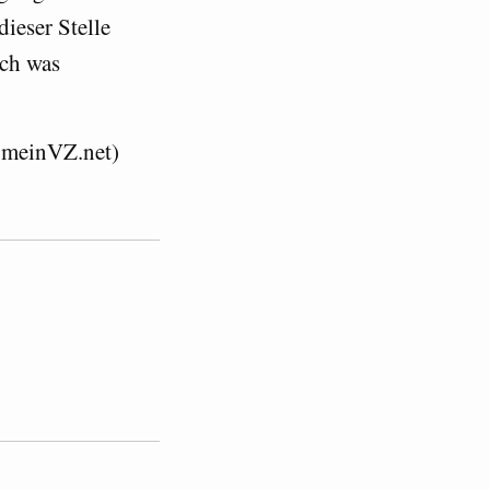
ieser Stelle
och was
 meinVZ.net)